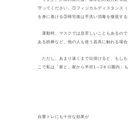
守ってください。①フィジカルディスタンス（
を身に着ける③帰宅後は手洗い消毒を徹底する
運動時、マスクでは息苦しいこともあるので
ある鉄棒など、他の人も使う器具に触れる場合
ただし、あまり遠くまで出掛けると、もしも
こで私は「家と、家から半径
1
～
2
キロ圏内」
自重トレにも十分な効果が