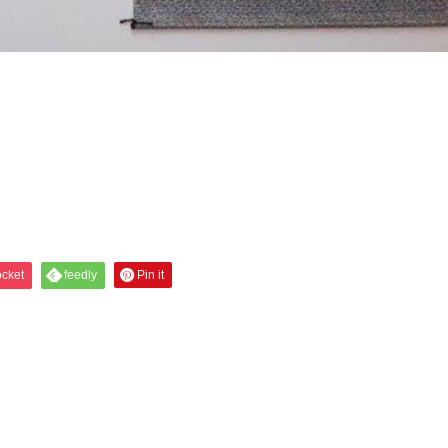
。
cket
feedly
Pin it