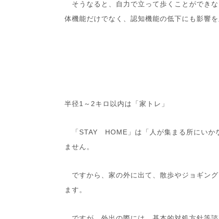
そうなると、自力で立って歩くことができな
体機能だけでなく、認知機能の低下にも影響を
半径
1
～
2
キロ以内は「家トレ」
「
STAY
HOME
」は「人が集まる所にいか
ません。
ですから、家の外に出て、散歩やジョギング
ます。
ですが、外出の際には、基本的対処方針等諮