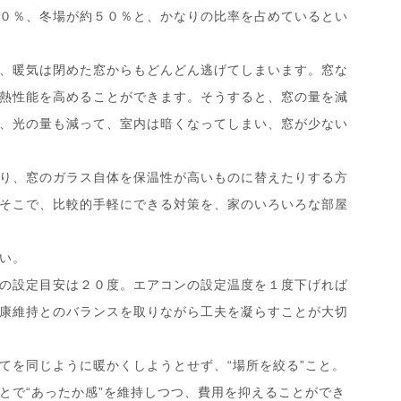
０％、冬場が約５０％と、かなりの比率を占めているとい
、暖気は閉めた窓からもどんどん逃げてしまいます。窓な
熱性能を高めることができます。そうすると、窓の量を減
、光の量も減って、室内は暗くなってしまい、窓が少ない
り、窓のガラス自体を保温性が高いものに替えたりする方
そこで、比較的手軽にできる対策を、家のいろいろな部屋
い。
の設定目安は２０度。エアコンの設定温度を１度下げれば
康維持とのバランスを取りながら工夫を凝らすことが大切
を同じように暖かくしようとせず、“場所を絞る”こと。
とで“あったか感”を維持しつつ、費用を抑えることができ