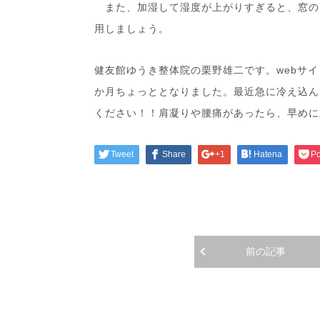
また、加湿して湿度が上がりすぎると、窓の
用しましょう。
健友館ゆうき整体院の栗野雄二です。webサ
か月ちょっととなりました。最近急に冷え込ん
ください！！肩凝りや腰痛があったら、早めに
Tweet
Share
+1
Hatena
Po
前の記事