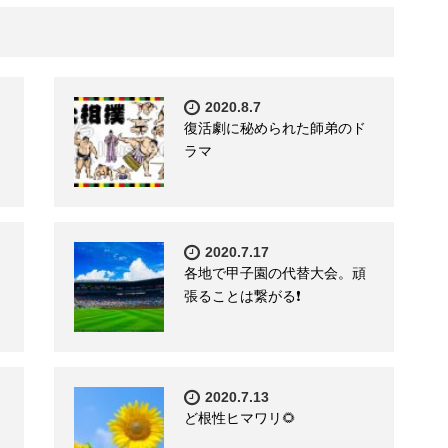
2020.8.7
復活劇に秘められた師弟のド
ラマ
2020.7.17
各地で甲子園の代替大会。頑
張ることは繋がる❗️
2020.7.13
ど根性ヒマワリ🌻