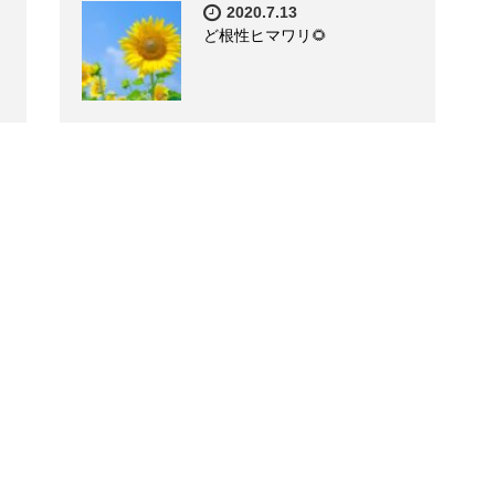
2020.7.13
ど根性ヒマワリ🌻
も営業！出張（訪問