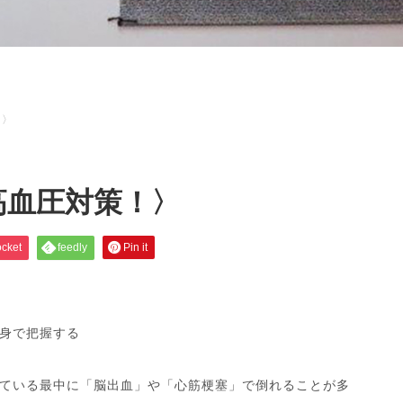
策！〉
高血圧対策！〉
cket
feedly
Pin it
身で把握する
ている最中に「脳出血」や「心筋梗塞」で倒れることが多