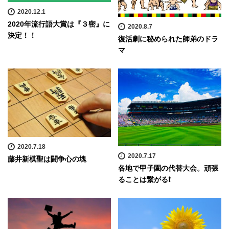
2020.12.1
2020年流行語大賞は『３密』に
2020.8.7
決定！！
復活劇に秘められた師弟のドラ
マ
2020.7.18
2020.7.17
藤井新棋聖は闘争心の塊
各地で甲子園の代替大会。頑張
ることは繋がる❗️