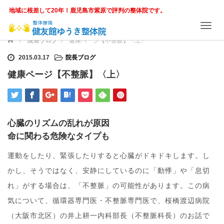
地域に根差して20年！鹿児島市紫原で評判の整体院です。
T
o
ホーム
院長ブログ
健康ページ【不整脈】〈上〉
g
g
2015.03.17
院長ブログ
l
健康ページ【不整脈】〈上〉
e
n
a
v
i
心臓のリズムの乱れが原因
g
命に関わる危険なタイプも
a
t
運動をしたり、緊張したりすると心臓がドキドキします。し
i
o
かし、そうではなく、安静にしているのに「動悸」や「息切
n
れ」がする場合は、「不整脈」の可能性があります。この病
気について、循環器専門医・不整脈専門医で、桜橋渡辺病院
（大阪市北区）の井上耕一内科部長（不整脈科長）のお話で