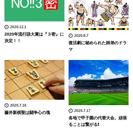
2020.12.1
2020年流行語大賞は『３密』に
2020.8.7
決定！！
復活劇に秘められた師弟のドラ
マ
2020.7.18
2020.7.17
藤井新棋聖は闘争心の塊
各地で甲子園の代替大会。頑張
ることは繋がる❗️