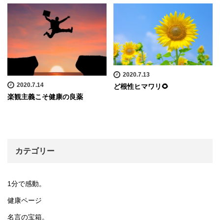
2020.7.13
2020.7.14
ど根性ヒマワリ🌻
楽観主義こそ健康の良薬
カテゴリー
1分で感動。
健康ページ
名言の宝箱。