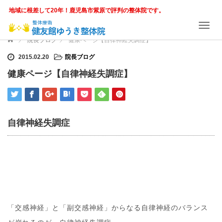
地域に根差して20年！鹿児島市紫原で評判の整体院です。
T
o
ホーム
院長ブログ
健康ページ【自律神経失調症】
g
g
2015.02.20
院長ブログ
l
健康ページ【自律神経失調症】
e
n
a
v
i
自律神経失調症
g
a
t
i
o
n
「交感神経」と「副交感神経」からなる自律神経のバランス