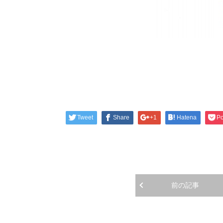
Tweet
Share
+1
Hatena
Po
前の記事