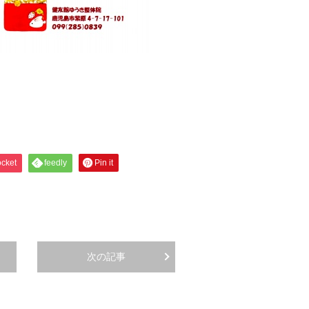
cket
feedly
Pin it
次の記事