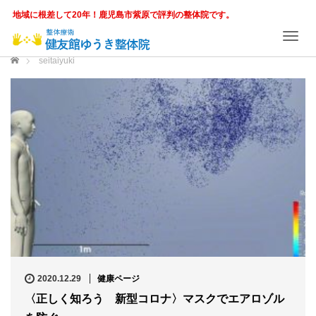
地域に根差して20年！鹿児島市紫原で評判の整体院です。
T
o
ホーム
seitaiyuki
g
g
l
e
n
a
v
i
g
a
t
i
o
n
2020.12.29
健康ページ
〈正しく知ろう 新型コロナ〉マスクでエアロゾル