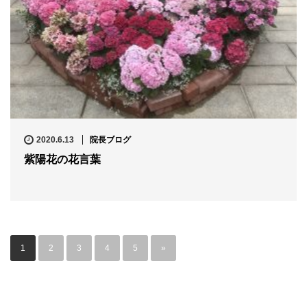
2020.6.13
院長ブログ
紫陽花の花言葉
1
2
3
4
5
»