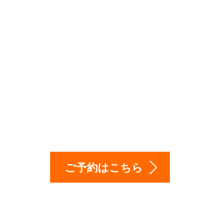
も営業！出張（訪問
は、お気軽に相談下
ご予約はこちら