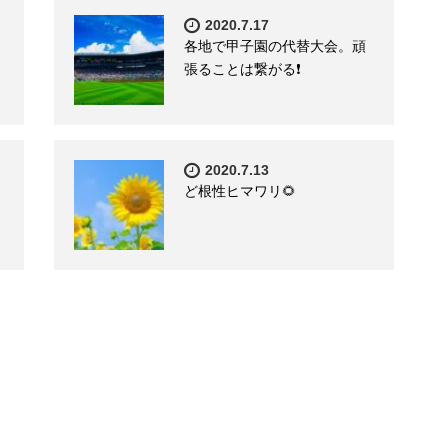
2020.7.17
各地で甲子園の代替大会。頑
張ることは繋がる❗️
2020.7.13
ど根性ヒマワリ🌻