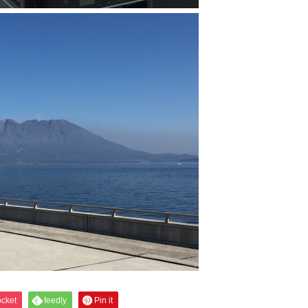
cket
feedly
Pin it