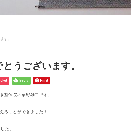
います。
でとうございます。
cket
feedly
Pin it
き整体院の栗野雄二です。
えることができました！
ました。