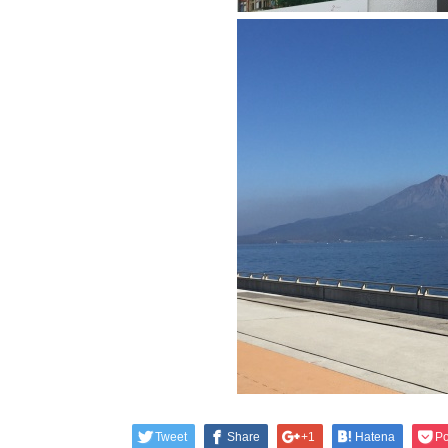
Tweet
Share
+1
Hatena
Po