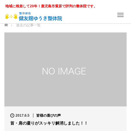
地域に根差して20年！鹿児島市紫原で評判の整体院です。
T
o
ホーム
過去の記事一覧
g
g
l
e
n
a
v
i
g
a
t
i
o
n
2017.6.5
皆様の喜びの声
首・肩の凝りがスッキリ解消しました！！