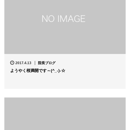
2017.4.13
院長ブログ
ようやく桜満開です～(^_-)-☆