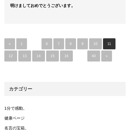
明けましておめでとうございます。
«
1
…
6
7
8
9
10
11
12
13
14
15
16
…
40
»
カテゴリー
1分で感動。
健康ページ
名言の宝箱。