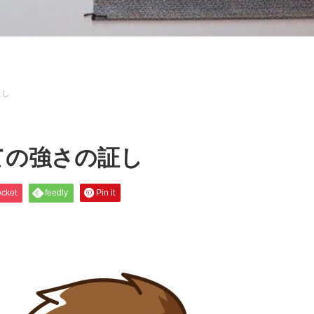
証し
ての強さの証し
cket
feedly
Pin it