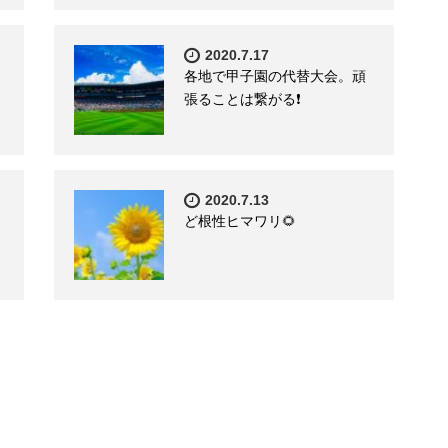
2020.7.17
各地で甲子園の代替大会。頑
張ることは繋がる❗️
2020.7.13
ど根性ヒマワリ🌻