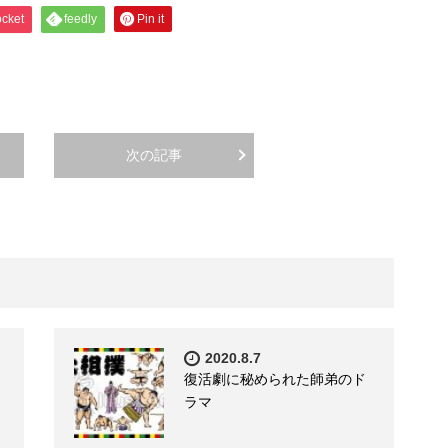
cket
feedly
Pin it
次の記事
2020.8.7
復活劇に秘められた師弟のド
ラマ