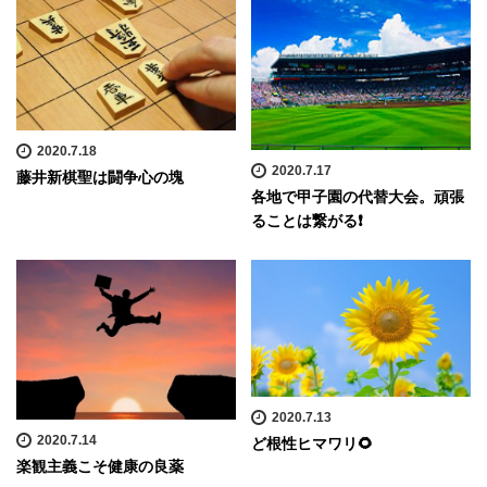
2020.7.18
2020.7.17
藤井新棋聖は闘争心の塊
各地で甲子園の代替大会。頑張
ることは繋がる❗️
2020.7.13
2020.7.14
ど根性ヒマワリ🌻
楽観主義こそ健康の良薬