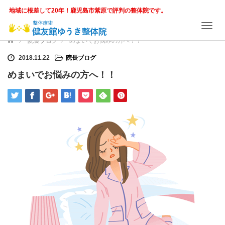
地域に根差して20年！鹿児島市紫原で評判の整体院です。
T
o
ホーム
院長ブログ
めまいでお悩みの方へ！！
g
g
2018.11.22
院長ブログ
l
めまいでお悩みの方へ！！
e
n
a
v
i
g
a
t
i
o
n