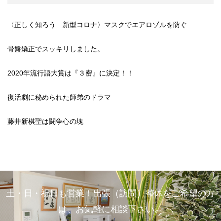
〈正しく知ろう 新型コロナ〉マスクでエアロゾルを防ぐ
骨盤矯正でスッキリしました。
2020年流行語大賞は『３密』に決定！！
復活劇に秘められた師弟のドラマ
藤井新棋聖は闘争心の塊
土・日・祝日も営業！出張（訪問）整体をご希望の方
は、お気軽に相談下さい。