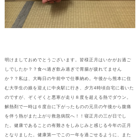
明けましておめでとうございます。皆様正月はいかがお過ご
しでしたか？？食べ過ぎ飲み過ぎで胃腸が疲れてません
か？？私は、大晦日の午前中で仕事納め。午後から熊本に住
む大学生の娘を迎えに中央駅に行き、夕方4時頃自宅に着いた
のですが、ぞくぞくと悪寒が走り８度を超える熱でダウン。
解熱剤で一時は６度台に下がったものの元旦の午後から腹痛
を伴う熱がまた上がり救急病院へ！！寝正月の三が日でし
た。健康であることの有難さをしみじみと感じる今年の正月
となりました。健康第一でこの一年を過ごせるように、また