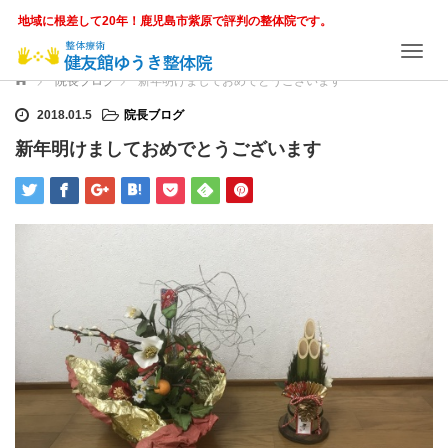
地域に根差して20年！鹿児島市紫原で評判の整体院です。
T
o
ホーム
院長ブログ
新年明けましておめでとうございます
g
g
2018.01.5
院長ブログ
l
新年明けましておめでとうございます
e
n
a
v
i
g
a
t
i
o
n