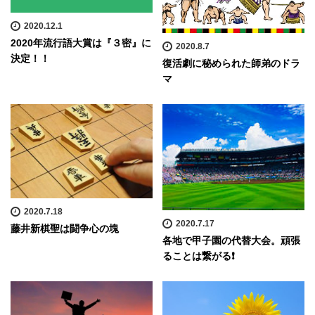
2020.12.1
2020年流行語大賞は『３密』に
2020.8.7
決定！！
復活劇に秘められた師弟のドラ
マ
2020.7.18
2020.7.17
藤井新棋聖は闘争心の塊
各地で甲子園の代替大会。頑張
ることは繋がる❗️