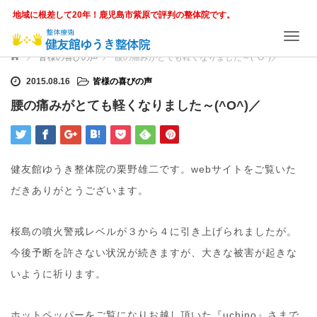
地域に根差して20年！鹿児島市紫原で評判の整体院です。
T
o
ホーム
皆様の喜びの声
腰の痛みがとても軽くなりました～(^O^)／
g
g
2015.08.16
皆様の喜びの声
l
腰の痛みがとても軽くなりました～(^O^)／
e
n
a
v
i
健友館ゆうき整体院の栗野雄二です。webサイトをご覧いた
g
だきありがとうございます。
a
t
i
桜島の噴火警戒レベルが３から４に引き上げられましたが。
o
n
今後予断を許さない状況が続きますが、大きな被害が起きな
いように祈ります。
ホットペッパーをご覧になりお越し頂いた『uchino』さまで