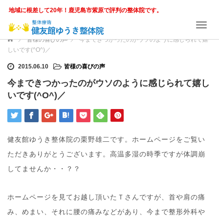
地域に根差して20年！鹿児島市紫原で評判の整体院です。
T
o
ホーム
皆様の喜びの声
今まできつかったのがウソのように感じられて嬉
g
しいです(^O^)／
g
l
2015.06.10
皆様の喜びの声
e
今まできつかったのがウソのように感じられて嬉し
n
いです(^O^)／
a
v
i
g
a
健友館ゆうき整体院の栗野雄二です。ホームページをご覧い
t
i
ただきありがとうございます。高温多湿の時季ですが体調崩
o
してませんか・・？？
n
ホームページを見てお越し頂いたＴさんですが、首や肩の痛
み、めまい、それに腰の痛みなどがあり、今まで整形外科や