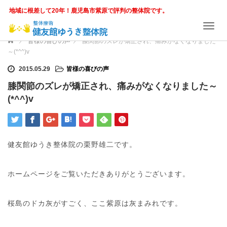
地域に根差して20年！鹿児島市紫原で評判の整体院です。
T
o
ホーム
皆様の喜びの声
膝関節のズレが矯正され、痛みがなくなりました
g
～(*^^)v
g
l
2015.05.29
皆様の喜びの声
e
膝関節のズレが矯正され、痛みがなくなりました～
n
(*^^)v
a
v
i
g
a
健友館ゆうき整体院の栗野雄二です。
t
i
o
ホームページをご覧いただきありがとうございます。
n
桜島のドカ灰がすごく、ここ紫原は灰まみれです。