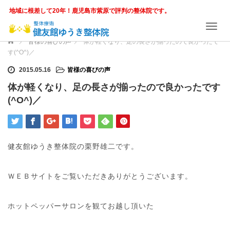
地域に根差して20年！鹿児島市紫原で評判の整体院です。
T
o
ホーム
皆様の喜びの声
体が軽くなり、足の長さが揃ったので良かったで
g
す(^O^)／
g
l
2015.05.16
皆様の喜びの声
e
体が軽くなり、足の長さが揃ったので良かったです
n
(^O^)／
a
v
i
g
a
健友館ゆうき整体院の栗野雄二です。
t
i
o
ＷＥＢサイトをご覧いただきありがとうございます。
n
ホットペッパーサロンを観てお越し頂いた