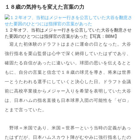
１８歳の気持ちを変えた言葉の力
１２年オフ、当初はメジャー行きを公言していた大谷を翻意させ
た要因のひとつには指揮官の言葉があった【写真：BBM】
迎えた初体験のドラフトはまさに運命の日となった。大谷
強行指名を栗山監督は心中で深く納得していたはずであり、
確固たる自信があったに違いない。球団の思いを伝えるとと
もに、自分の言葉と信念で１８歳の球児を導き、将来は世界
一とうたわれる選手にしていくと決心した日。ドラフト会議
前に高校卒業後からメジャー入りを希望を表明していた大谷
は、日本ハムの指名直後も日本球界入団の可能性を「ゼロ」
とまで言っていた。
野球＝米国であり、米国＝世界一という当時の定義があっ
たはずだが、日本ハムスカウト陣がむやみに強行指名したの