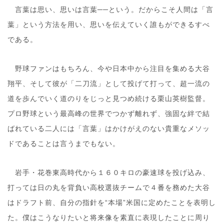
言葉は思い、思いは言葉──という。だからこそ人間は「言
葉」という方法を用い、思いを伝えていく誰もができるすべ
である。
野球ファンはもちろん、今や日本中から注目を集める大谷
翔平、そして彼が「二刀流」として投げて打って、超一流の
道を歩んでいく道のりをじっと見つめ続ける栗山英樹監督。
プロ野球という最高峰の世界でつかず離れず、強固な絆で結
ばれている二人には「言葉」はかけがえのない貴重なメソッ
ドであることは言うまでもない。
岩手・花巻東高時代から１６０キロの豪速球を投げ込み、
打っては日の丸を背負い高校選抜チームで４番を務めた大谷
はドラフト前、自分の指針を“本場”米国に定めたことを表明し
た。僕はこうなりたいと将来像を素直に表現したことに周り