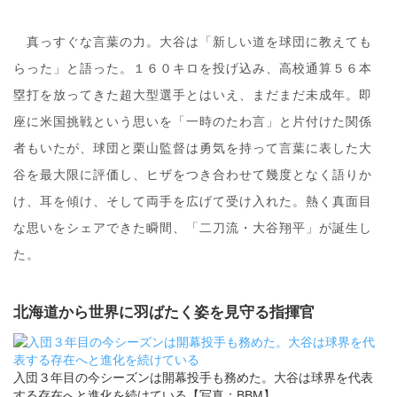
真っすぐな言葉の力。大谷は「新しい道を球団に教えても
らった」と語った。１６０キロを投げ込み、高校通算５６本
塁打を放ってきた超大型選手とはいえ、まだまだ未成年。即
座に米国挑戦という思いを「一時のたわ言」と片付けた関係
者もいたが、球団と栗山監督は勇気を持って言葉に表した大
谷を最大限に評価し、ヒザをつき合わせて幾度となく語りか
け、耳を傾け、そして両手を広げて受け入れた。熱く真面目
な思いをシェアできた瞬間、「二刀流・大谷翔平」が誕生し
た。
北海道から世界に羽ばたく姿を見守る指揮官
入団３年目の今シーズンは開幕投手も務めた。大谷は球界を代表
する存在へと進化を続けている【写真：BBM】