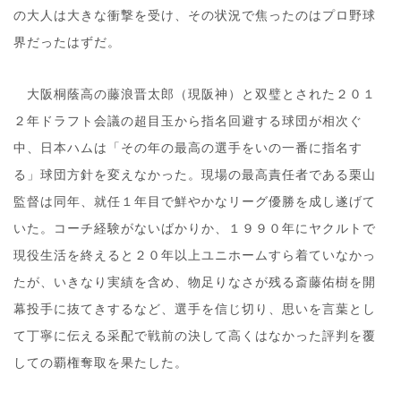
の大人は大きな衝撃を受け、その状況で焦ったのはプロ野球
界だったはずだ。
大阪桐蔭高の藤浪晋太郎（現阪神）と双璧とされた２０１
２年ドラフト会議の超目玉から指名回避する球団が相次ぐ
中、日本ハムは「その年の最高の選手をいの一番に指名す
る」球団方針を変えなかった。現場の最高責任者である栗山
監督は同年、就任１年目で鮮やかなリーグ優勝を成し遂げて
いた。コーチ経験がないばかりか、１９９０年にヤクルトで
現役生活を終えると２０年以上ユニホームすら着ていなかっ
たが、いきなり実績を含め、物足りなさが残る斎藤佑樹を開
幕投手に抜てきするなど、選手を信じ切り、思いを言葉とし
て丁寧に伝える采配で戦前の決して高くはなかった評判を覆
しての覇権奪取を果たした。