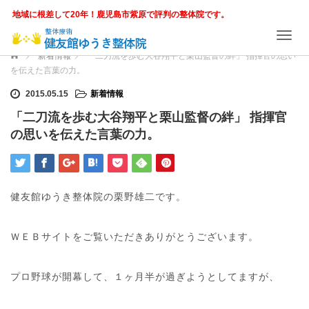
地域に根差して20年！鹿児島市紫原で評判の整体院です。
T
o
ホーム
新着情報
「二刀流を歩む大谷翔平と栗山監督の絆」 指揮官の思い
g
を伝えた言葉の力。
g
l
2015.05.15
新着情報
e
「二刀流を歩む大谷翔平と栗山監督の絆」 指揮官
n
の思いを伝えた言葉の力。
a
v
i
g
a
健友館ゆうき整体院の栗野雄二です。
t
i
o
ＷＥＢサイトをご覧いただきありがとうございます。
n
プロ野球が開幕して、１ヶ月半が過ぎようとしてますが、