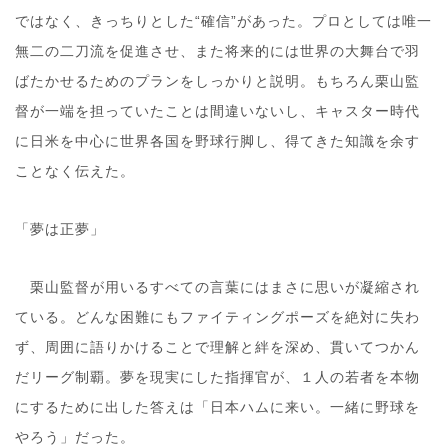
ではなく、きっちりとした“確信”があった。プロとしては唯一
無二の二刀流を促進させ、また将来的には世界の大舞台で羽
ばたかせるためのプランをしっかりと説明。もちろん栗山監
督が一端を担っていたことは間違いないし、キャスター時代
に日米を中心に世界各国を野球行脚し、得てきた知識を余す
ことなく伝えた。
「夢は正夢」
栗山監督が用いるすべての言葉にはまさに思いが凝縮され
ている。どんな困難にもファイティングポーズを絶対に失わ
ず、周囲に語りかけることで理解と絆を深め、貫いてつかん
だリーグ制覇。夢を現実にした指揮官が、１人の若者を本物
にするために出した答えは「日本ハムに来い。一緒に野球を
やろう」だった。