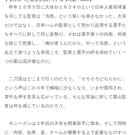
昨年１０月５日に大谷が１６２キロという日本人最高球速
を示しても監督は「当然」という装いを崩さなかった。大谷
だけではなく、日本ハムの監督として預かり起用する選手た
ちすべてに対して同じ姿勢だ。それは選手個々の内面、外面
を総じて把握し、「俺が使うんだから、やって当然」という
あえて放つような表現こそ、監督と選手の絆を深めていく一
つの栗山流評価なのだ。
二刀流はどこまで行くのだろう。「そろそろどちらかに」
という声はこの３年で極端に少なくなり、いまや賛同され、
背中を押す意見も広がっている。そんな世論に対して栗山監
督は何を感じているのだろう。
今シーズンは３年目の大谷を開幕投手に指名。そして同時
に「内容、結果、姿、チームが優勝する上で必要なものすべ