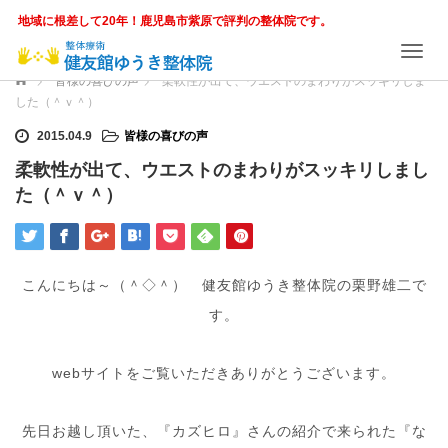
地域に根差して20年！鹿児島市紫原で評判の整体院です。
T
o
ホーム
皆様の喜びの声
柔軟性が出て、ウエストのまわりがスッキリしま
g
した（＾ｖ＾）
g
l
2015.04.9
皆様の喜びの声
e
柔軟性が出て、ウエストのまわりがスッキリしまし
n
た（＾ｖ＾）
a
v
i
g
a
こんにちは～（＾◇＾） 健友館ゆうき整体院の栗野雄二で
t
i
す。
o
n
webサイトをご覧いただきありがとうございます。
先日お越し頂いた、『カズヒロ』さんの紹介で来られた『な