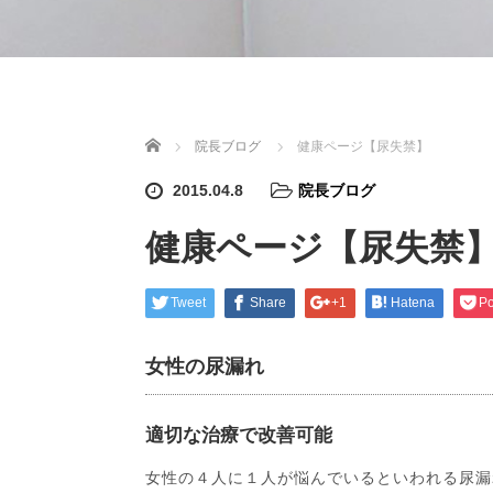
ホーム
院長ブログ
健康ページ【尿失禁】
2015.04.8
院長ブログ
健康ページ【尿失禁
Tweet
Share
+1
Hatena
Po
女性の尿漏れ
適切な治療で改善可能
女性の４人に１人が悩んでいるといわれる尿漏