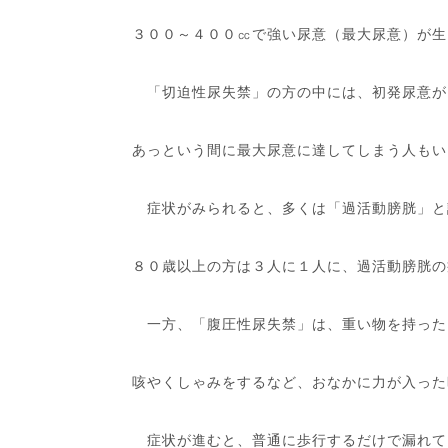
３００～４００㏄で強い尿意（最大尿意）が生
「切迫性尿失禁」の方の中には、初発尿意が
あっという間に最大尿意に達してしまう人もい
症状がみられると、多くは「過活動膀胱」と
８０歳以上の方は３人に１人に、過活動膀胱の
一方、「腹圧性尿失禁」は、重い物を持った
咳やくしゃみをするなど、おなかに力が入った
症状が進むと、普通に歩行するだけで漏れて