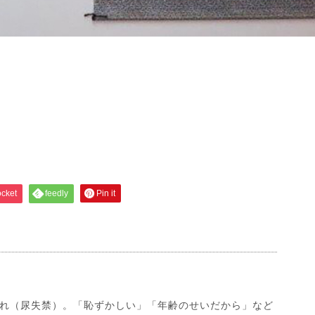
】
cket
feedly
Pin it
れ（尿失禁）。「恥ずかしい」「年齢のせいだから」など