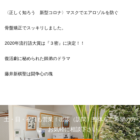
〈正しく知ろう 新型コロナ〉マスクでエアロゾルを防ぐ
骨盤矯正でスッキリしました。
2020年流行語大賞は『３密』に決定！！
復活劇に秘められた師弟のドラマ
藤井新棋聖は闘争心の塊
土・日・祝日も営業！出張（訪問）整体をご希望の方
は、お気軽に相談下さい。