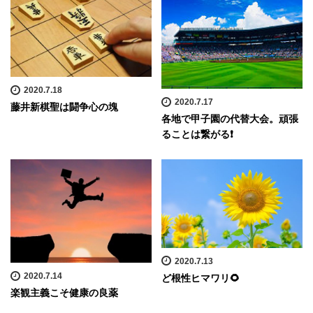
2020.7.18
2020.7.17
藤井新棋聖は闘争心の塊
各地で甲子園の代替大会。頑張
ることは繋がる❗️
2020.7.13
2020.7.14
ど根性ヒマワリ🌻
楽観主義こそ健康の良薬