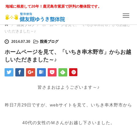
地域に根差して20年！鹿児島市紫原で評判の整体院です。
T
o
ホーム
院長ブログ
ホームページを見て、「いちき串木野市」からお越し
g
いただきました～♪
g
l
2014.07.30
院長ブログ
e
ホームページを見て、「いちき串木野市」からお越
n
しいただきました～♪
a
v
i
g
a
皆さまおはようございます～♪
t
i
o
昨日7月29日ですが、webサイトを見て、いちき串木野市から
n
40代の女性のＭさんがお越し下さいました。