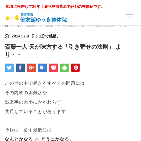
地域に根差して20年！鹿児島市紫原で評判の整体院です。
T
o
ホーム
1分で感動。
斎藤一人 天が味方する「引き寄せの法則」 より・・
g
g
2014.07.9
1分で感動。
l
斎藤一人 天が味方する「引き寄せの法則」 よ
e
り・・
n
a
v
i
g
この世の中で起きるすべての問題には
a
t
その内容の困難さや
i
出来事の大小にかかわらず
o
n
共通していることがあります。
それは、必ず最後には
なんとかなる
か
どうにかなる
。