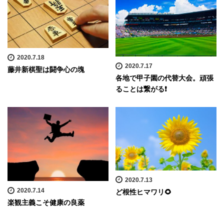
2020.7.18
2020.7.17
藤井新棋聖は闘争心の塊
各地で甲子園の代替大会。頑張
ることは繋がる❗️
2020.7.13
2020.7.14
ど根性ヒマワリ🌻
楽観主義こそ健康の良薬