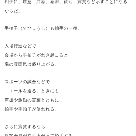
相手に、敬意、共感、感謝、歓迎、賞賛など示すことになる
からだ。
手拍子（てびょうし）も拍手の一種。
入場行進などで
会場から手拍子がわき起こると
場の雰囲気は盛り上がる。
スポーツの試合などで
「エールを送る」ときにも
声援や激励の言葉とともに
拍手や手拍子が使われる。
さらに賞賛するなら
観客全員が立ち上がって拍手する