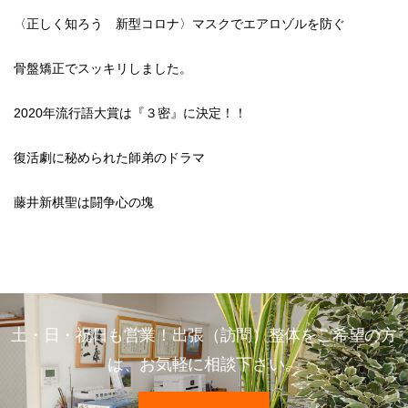
〈正しく知ろう 新型コロナ〉マスクでエアロゾルを防ぐ
骨盤矯正でスッキリしました。
2020年流行語大賞は『３密』に決定！！
復活劇に秘められた師弟のドラマ
藤井新棋聖は闘争心の塊
土・日・祝日も営業！出張（訪問）整体をご希望の方
は、お気軽に相談下さい。