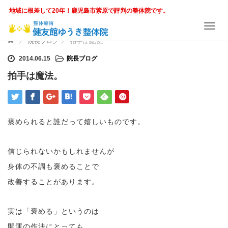
地域に根差して20年！鹿児島市紫原で評判の整体院です。
T
o
ホーム
院長ブログ
拍手は魔法。
g
g
2014.06.15
院長ブログ
l
拍手は魔法。
e
n
a
v
i
褒められると誰だって嬉しいものです。
g
a
t
信じられないかもしれませんが
i
身体の不調も褒めることで
o
n
改善することがあります。
実は「褒める」というのは
開運の作法にとっても