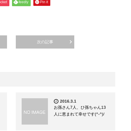
cket
feedly
Pin it
次の記事
2016.3.1
お孫さん7人、ひ孫ちゃん13
人に恵まれて幸せです(^-^)/