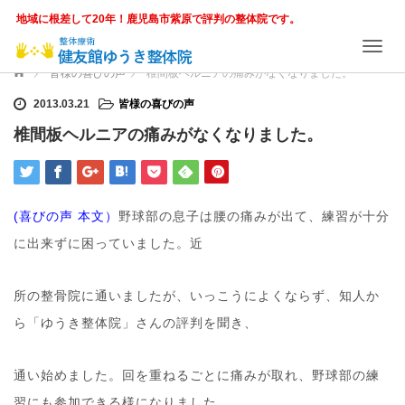
地域に根差して20年！鹿児島市紫原で評判の整体院です。
T
o
ホーム
皆様の喜びの声
椎間板ヘルニアの痛みがなくなりました。
g
g
2013.03.21
皆様の喜びの声
l
椎間板ヘルニアの痛みがなくなりました。
e
n
a
v
i
(喜びの声 本文）
野球部の息子は腰の痛みが出て、練習が十分
g
に出来ずに困っていました。近
a
t
i
所の整骨院に通いましたが、いっこうによくならず、知人か
o
n
ら「ゆうき整体院」さんの評判を聞き、
通い始めました。回を重ねるごとに痛みが取れ、野球部の練
習にも参加できる様になりました。