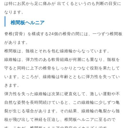
は特にお尻から足に痛みが 出てくるというのも判断の目安に
なります。
椎間板ヘルニア
脊椎(背骨）を構成する24個の椎骨の間には、一つずつ椎間板
があります。
椎間板は、髄核とそれを包む線維輪からなっています。
線維輪は、弾力性のある軟骨組織が何層にも重なり、髄核を
守ると同時に上下の椎骨をしっかりとつなぐ役割を果たして
います。ところが、線維輪は年齢とともに弾力性を失ってい
きます。
弾力性を失った線維輪は次第に硬直化して、激しい運動や不
自然な姿勢を長時間続けていると、この線維輪に少しずつ亀
裂が生じる場合があります。その結果、線維輪の亀裂から髄
核が飛び出して神経を圧迫し、椎間板ヘルニアに至るので