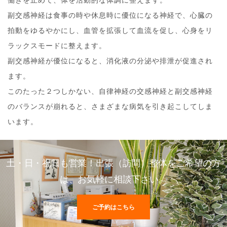
働きを止めて、体を活動的な体調に整えます。
副交感神経は食事の時や休息時に優位になる神経で、心臓の
拍動をゆるやかにし、血管を拡張して血流を促し、心身をリ
ラックスモードに整えます。
副交感神経が優位になると、消化液の分泌や排泄が促進され
ます。
このたった２つしかない、自律神経の交感神経と副交感神経
のバランスが崩れると、さまざまな病気を引き起こしてしま
います。
土・日・祝日も営業！出張（訪問）整体をご希望の方
は、お気軽に相談下さい。
ご予約はこちら