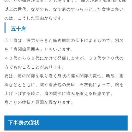
のこりや痛みが出ることもあります。 筋力が衰え始める40歳
以上の世代、なかでも、なで肩のすっらっとした女性に多い
のは、こうした理由からです。
五十肩
五十肩は、疲労からきた筋肉機能の低下によるもので、別名
を「肩関節周囲炎」ともいいます。
４０代から６０代にかけて発症しますが、３０代や７０代の
方でもおこることがあります。
要は、肩の関節を取り巻く袋状の腱や関節の変性、断裂、癒
着などとともに、腱や滑液包の炎症、石灰化によって、腕を
上げ下げする時に、肩の関節に痛みを訴える疾患です。
肩こりの症状と原因が異なります。
下半身の症状